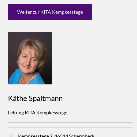
Weiter zur KITA Kempkesstege
Käthe Spaltmann
Leitung KITA Kempkesstege
Kempkesstege 2, 46514 Schermbeck