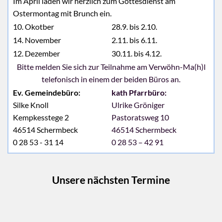
Im April laden wir herzlich zum Gottesdienst am
Ostermontag mit Brunch ein.
10. Okotber
28.9. bis 2.10.
14. November
2.11. bis 6.11.
12. Dezember
30.11. bis 4.12.
Bitte melden Sie sich zur Teilnahme am Verwöhn-Ma(h)l
telefonisch in einem der beiden Büros an.
Ev. Gemeindebüro:
kath Pfarrbüro:
Silke Knoll
Ulrike Gröniger
Kempkesstege 2
Pastoratsweg 10
46514 Schermbeck
46514 Schermbeck
0 28 53 - 31 14
0 28 53 – 42 91
Unsere nächsten Termine